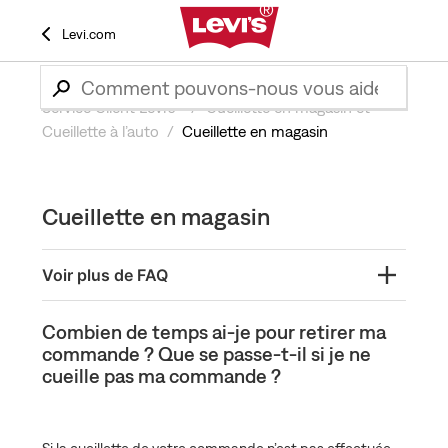
Levi.com
Service Client Levi’s®
Cueillette en magasin et
Cueillette à l’auto
Cueillette en magasin
Cueillette en magasin
Voir plus de FAQ
Cueillette en magasin Levi’sMD
Combien de temps ai-je pour retirer ma
commande ? Que se passe-t-il si je ne
Comment fonctionne la Cueillette en magasin ?
cueille pas ma commande ?
Comment saurai-je quand ma commande en
magasin sera prête ?
Est-il possible d’annuler ou de modifier une