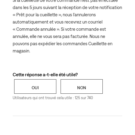
Si la cueillette de votre commande n’est pas effectuée
commande Cueillette en magasin après l'avoir passée
dans les 5 jours suivant la réception de votre notification
? Est-ce que je peux changer le lieu de retrait ?
« Prêt pour la cueillette », nous l'annulerons
automatiquement et vous recevrez un courriel
Combien de temps ai-je pour retirer ma commande
« Commande annulée ». Si votre commande est
? Que se passe-t-il si je ne cueille pas ma commande
annulée, elle ne vous sera pas facturée. Nous ne
?
pouvons pas expédier les commandes Cueillette en
Puis-je demander à quelqu'un d'autre de cueillir ma
magasin.
commande en magasin ?
Puis-je retourner ou échanger une commande
Cueillette en magasin ?
Cette réponse a-t-elle été utile?
Quand ma carte de crédit sera-t-elle débitée pour
ma commande Cueillette en magasin ?
OUI
NON
Puis-je sélectionner certains articles à retirer en
Utilisateurs qui ont trouvé cela utile : 125 sur 740
magasin et en faire expédier d'autres ?