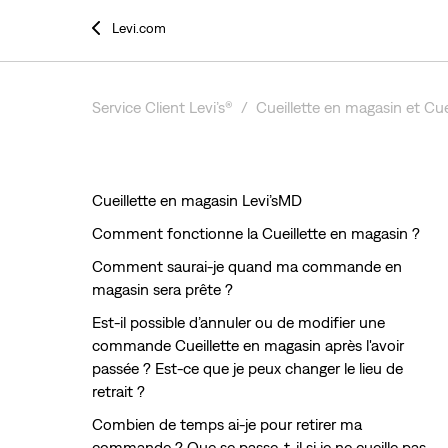
Levi.com
Service Client Levi’s®
Cueillette en magasin et Cuei
Cueillette en magasin Levi’sMD
Comment fonctionne la Cueillette en magasin ?
Comment saurai-je quand ma commande en
magasin sera prête ?
Est-il possible d’annuler ou de modifier une
commande Cueillette en magasin après l'avoir
passée ? Est-ce que je peux changer le lieu de
retrait ?
Combien de temps ai-je pour retirer ma
commande ? Que se passe-t-il si je ne cueille pas